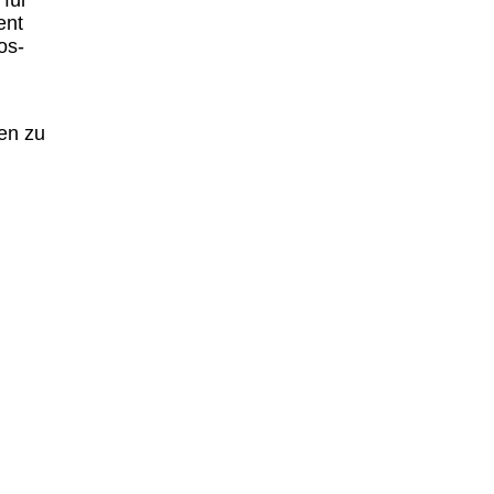
 für
ent
os-
nen zu