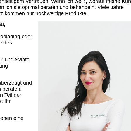
enseitigem Vertrauen. Wenn ich weiß, worauf meine Ku
n ich sie optimal beraten und behandeln. Viele Jahre
atz kommen nur hochwertige Produkte.
au,
oblading oder
ektes
r® und Sviato
dung
 überzeugt und
h beraten.
n Teil der
t Ihr
sehen eine